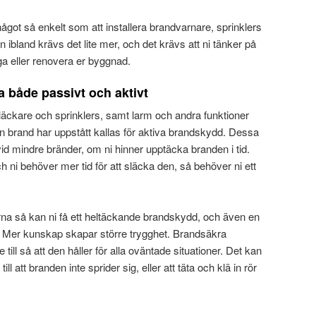
ågot så enkelt som att installera brandvarnare, sprinklers
 ibland krävs det lite mer, och det krävs att ni tänker på
ga eller renovera er byggnad.
 både passivt och aktivt
ckare och sprinklers, samt larm och andra funktioner
 brand har uppstått kallas för aktiva brandskydd. Dessa
 vid mindre bränder, om ni hinner upptäcka branden i tid.
 ni behöver mer tid för att släcka den, så behöver ni ett
terna så kan ni få ett heltäckande brandskydd, och även en
. Mer kunskap skapar större trygghet. Brandsäkra
ill så att den håller för alla oväntade situationer. Det kan
l att branden inte sprider sig, eller att täta och klä in rör