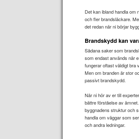
Det kan ibland handla om n
och fler brandsläckare. Men
det redan när ni börjar byg
Brandskydd kan vara
Sådana saker som brandslä
som endast används när en
fungerar oftast väldigt bra
Men om branden är stor och
passivt brandskydd.
När ni hör av er till exper
bättre förståelse av ämnet
byggnadens struktur och se t
handla om väggar som ser til
och andra ledningar.