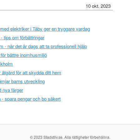
10 okt. 2023
 med elektriker i Täby ger en tryggare vardag
- tips om förbättringar
 när det är dags att ta professionell hjälp
e för bättre inomhusmiljö
ckholm
v åtgärd för att skydda ditt hem
ämjar barns utveckling
 nya färger
 - spara pengar och bo säkert
© 2023 Stadstliv.se. Alla rättigheter förbehållna.