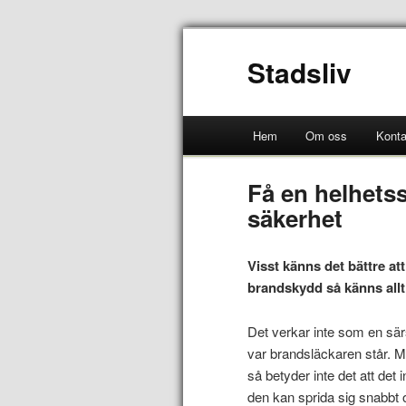
Stadsliv
Hem
Om oss
Konta
Få en helhets
säkerhet
Visst känns det bättre att
brandskydd så känns allt 
Det verkar inte som en särsk
var brandsläckaren står. Me
så betyder inte det att det
den kan sprida sig snabbt om