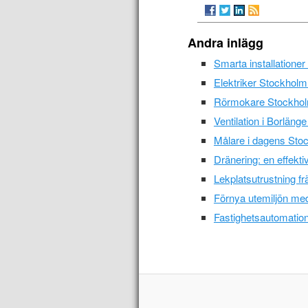
Andra inlägg
Smarta installationer
Elektriker Stockholm 
Rörmokare Stockholm -
Ventilation i Borläng
Målare i dagens Sto
Dränering: en effekti
Lekplatsutrustning fr
Förnya utemiljön med
Fastighetsautomation