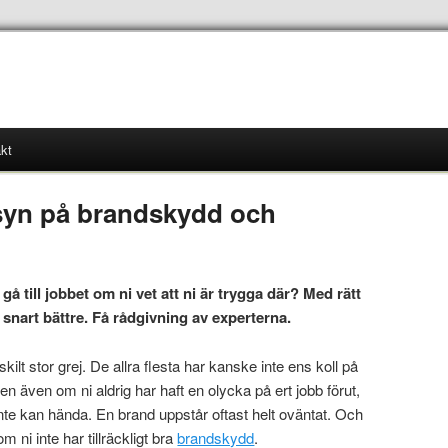
kt
syn på brandskydd och
 gå till jobbet om ni vet att ni är trygga där? Med rätt
snart bättre. Få rådgivning av experterna.
ilt stor grej. De allra flesta har kanske inte ens koll på
n även om ni aldrig har haft en olycka på ert jobb förut,
 inte kan hända. En brand uppstår oftast helt oväntat. Och
 ni inte har tillräckligt bra
brandskydd
.