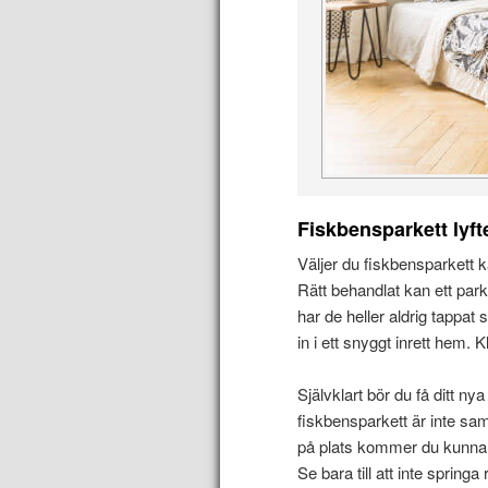
Fiskbensparkett lyfte
Väljer du fiskbensparkett k
Rätt behandlat kan ett park
har de heller aldrig tappat s
in i ett snyggt inrett hem. K
Självklart bör du få ditt ny
fiskbensparkett är inte sam
på plats kommer du kunna nj
Se bara till att inte spring