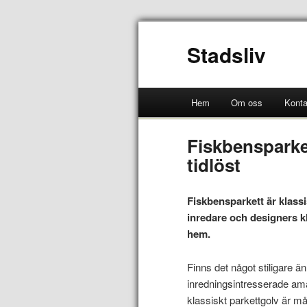
Stadsliv
Hem
Om oss
Konta
Fiskbensparkett
tidlöst
Fiskbensparkett är klassis
inredare och designers kla
hem.
Finns det något stiligare ä
inredningsintresserade ama
klassiskt parkettgolv är må