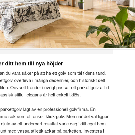
r ditt hem till nya höjder
an du vara säker på att ha ett golv som tål tidens tand.
ettgolv överleva i många decennier, och historiskt sett
tilen. Oavsett trender i övrigt passar ett parkettgolv alltid
lassisk stilfull elegans är helt enkelt tidlös.
a parkettgolv lagt av en professionell golvfirma. En
ma sak som ett enkelt klick-golv. Men när det väl ligger
uta av ett underbart resultat varje dag i ditt eget hem.
a runt med vassa stilettklackar på parketten. Investera i