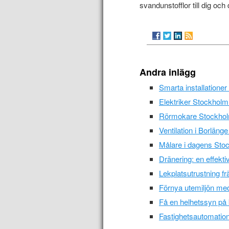
svandunstofflor till dig och
Andra inlägg
Smarta installationer
Elektriker Stockholm 
Rörmokare Stockholm -
Ventilation i Borläng
Målare i dagens Sto
Dränering: en effekti
Lekplatsutrustning fr
Förnya utemiljön med
Få en helhetssyn på
Fastighetsautomation