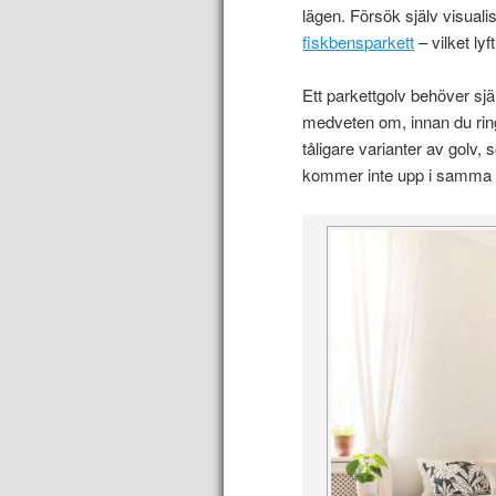
lägen. Försök själv visuali
fiskbensparkett
– vilket lyf
Ett parkettgolv behöver själ
medveten om, innan du ringe
tåligare varianter av golv,
kommer inte upp i samma n